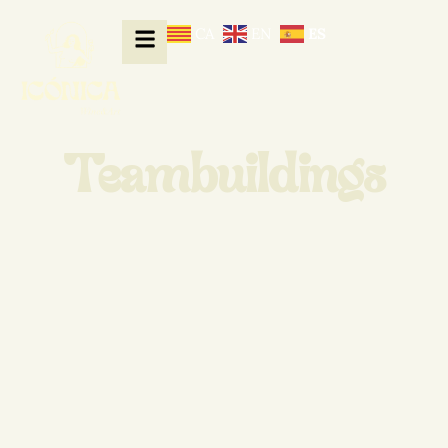
CA
EN
ES
Teambuildings