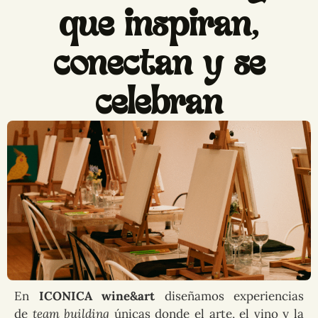
que inspiran,
conectan y se
celebran
En
ICONICA wine&art
diseñamos experiencias
de
team building
únicas donde el arte, el vino y la